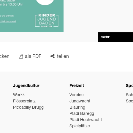
mehr
cken
als PDF
teilen
Jugendkultur
Freizeit
Spo
Werkk
Vereine
Sch
Flösserplatz
Jungwacht
Spo
Piccadilly Brugg
Blauring
Pfadi Baregg
Pfadi Hochwacht
Spielplätze